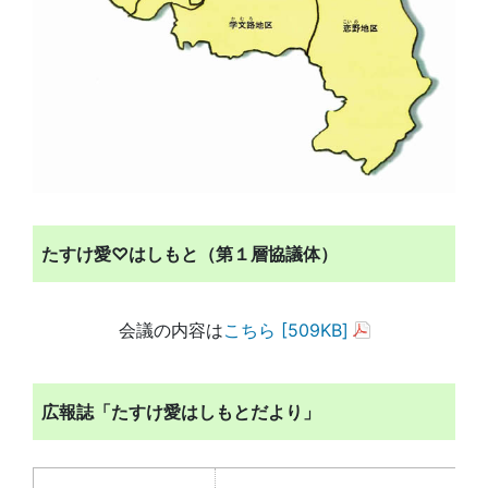
たすけ愛♡はしもと（第１層協議体）
会議の内容は
こちら [509KB]
広報誌「たすけ愛はしもとだより」