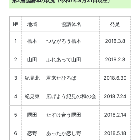
第2層協議体の状況（令和7年8月31日現在）
№
地域
協議体名
発足
1
橋本
つながろう橋本
2018.3.8
記録
2
山田
ふれあって山田
2019.2.8
記
3
紀見北
君来たひろば
2018.6.30
記
4
紀見東
広げよう紀見の和の会
2018.7.24
記
5
隅田
たすけ合う隅田
2018.2.14
記録
6
恋野
あったか恋し野
2018.5.18
記録