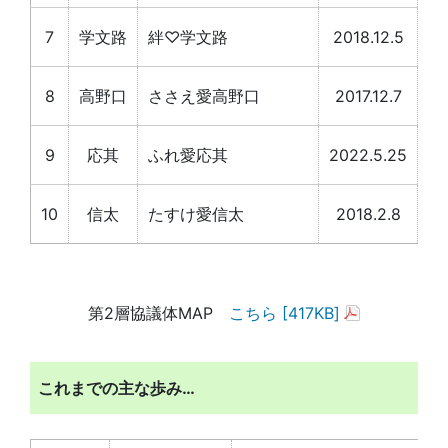
7
学文路
絆♡学文路
2018.12.5
記録
8
高野口
ささえ愛高野口
2017.12.7
記
9
応其
ふれ愛応其
2022.5.25
記録
10
信太
たすけ愛信太
2018.2.8
記録
第2層協議体MAP
こちら [417KB]
これまでの主な歩み…