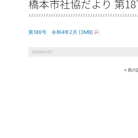
橋本市社協だより 第187
第186号 令和4年2月 [3MB]
2022/01/27
< 前