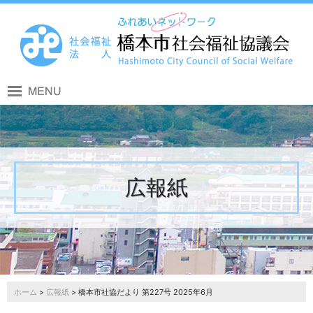
広報紙
ホーム
>
広報紙
> 橋本市社協だより 第227号 2025年6月