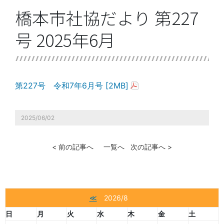
橋本市社協だより 第227
号 2025年6月
第227号 令和7年6月号 [2MB]
2025/06/02
< 前の記事へ
一覧へ
次の記事へ >
≪
2026/8
日
月
火
水
木
金
土